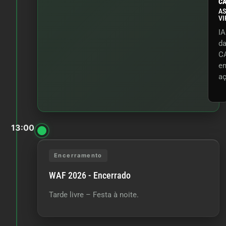
CA
AS
VI
IA
d
C
e
a
13:00
Encerramento
WAF 2026 - Encerrado
Tarde livre – Festa à noite.