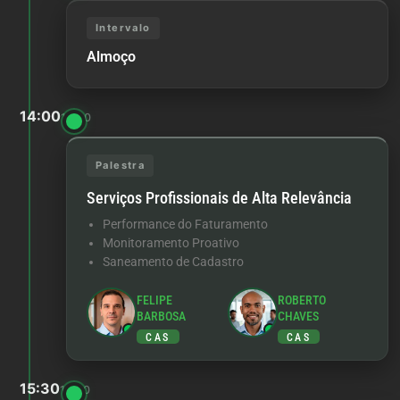
Intervalo
Almoço
14:00
15:30
Palestra
Serviços Profissionais de Alta Relevância
Performance do Faturamento
Monitoramento Proativo
Saneamento de Cadastro
FELIPE
ROBERTO
BARBOSA
CHAVES
CAS
CAS
15:30
16:00