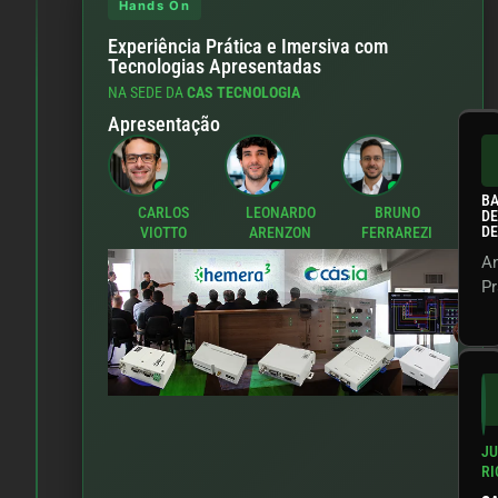
Hands On
Experiência Prática e Imersiva com
Tecnologias Apresentadas
NA SEDE DA
CAS TECNOLOGIA
Apresentação
B
CARLOS
LEONARDO
BRUNO
DE
D
VIOTTO
ARENZON
FERRAREZI
An
Pr
JU
RI